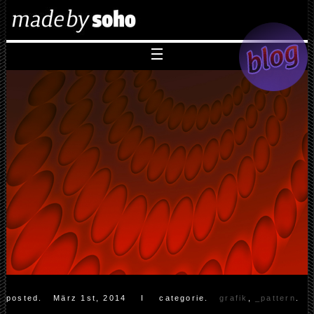
posted.
März 1st, 2014
Ι categorie.
grafik
,
_pattern
.