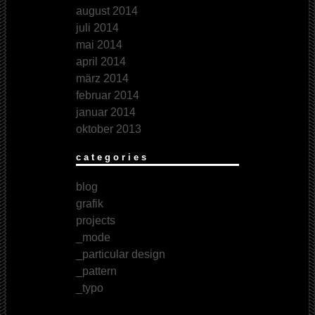
august 2014
juli 2014
mai 2014
april 2014
märz 2014
februar 2014
januar 2014
oktober 2013
categories
blog
grafik
projects
_mode
_particular design
_pattern
_typo