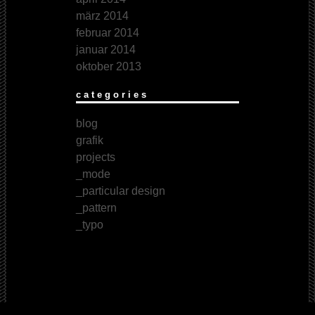
märz 2014
februar 2014
januar 2014
oktober 2013
categories
blog
grafik
projects
_mode
_particular design
_pattern
_typo