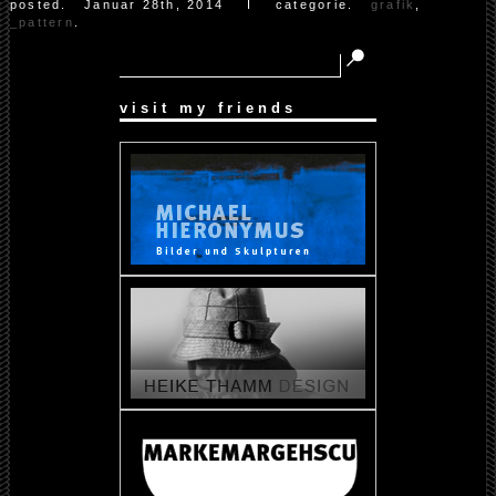
posted.
Januar 28th, 2014
Ι categorie.
grafik
,
_pattern
.
visit my friends