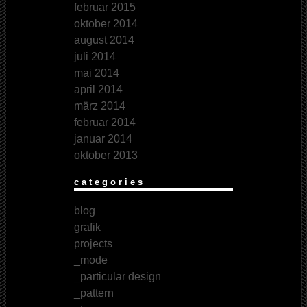
februar 2015
oktober 2014
august 2014
juli 2014
mai 2014
april 2014
märz 2014
februar 2014
januar 2014
oktober 2013
categories
blog
grafik
projects
_mode
_particular design
_pattern